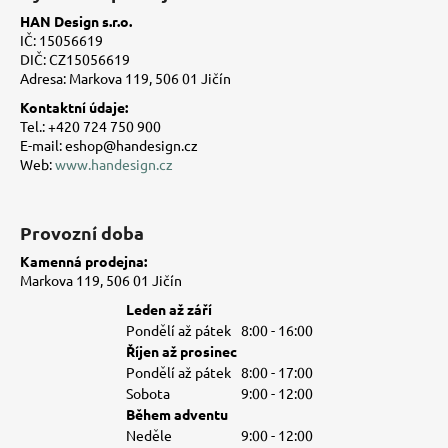
p
a
HAN Design s.r.o.
a
c
IČ: 15056619
t
í
DIČ: CZ15056619
Adresa: Markova 119, 506 01 Jičín
í
p
r
Kontaktní údaje:
v
Tel.: +420 724 750 900
E-mail: eshop@handesign.cz
k
Web:
www.handesign.cz
y
v
ý
Provozní doba
p
i
Kamenná prodejna:
s
Markova 119, 506 01 Jičín
u
Leden až září
Pondělí až pátek
8:00 - 16:00
Říjen až prosinec
Pondělí až pátek
8:00 - 17:00
Sobota
9:00 - 12:00
Během adventu
Neděle
9:00 - 12:00