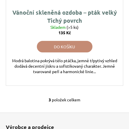
Vánoční skleněná ozdoba – pták velký
Tichý povrch
Skladem
(>5 ks)
135 Kč
DO KOŠÍKU
Modrá balotina pokrývá tělo ptáčka, jemně třpytivý vzhled
dodává decentní jiskru a sofistikovaný charakter. Jemně
tvarované peří a harmonické linie...
3
položek celkem
O
v
l
Z
á
á
Výrobce a prodejce
d