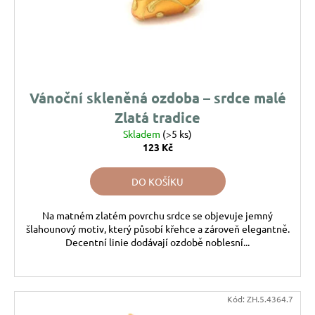
o
ů
a
d
j
u
í
k
t
t
?
ů
Vánoční skleněná ozdoba – srdce malé
Zlatá tradice
Skladem
(>5 ks)
123 Kč
HLEDAT
DO KOŠÍKU
Na matném zlatém povrchu srdce se objevuje jemný
D
šlahounový motiv, který působí křehce a zároveň elegantně.
o
Decentní linie dodávají ozdobě noblesní...
p
o
r
u
Kód:
ZH.5.4364.7
č