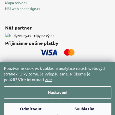
Mapa serveru
Náš web handesign.cz
Náš partner
Přijímáme online platby
Používáme cookies k základní analytice našich webových
Sledujte nás také na
stránek. Díky tomu, je vylepšujeme. Můžeme je
použít?
Více informací
zde
.
Nastavení
Vytvořil Shoptet
Copyright 2026
HAN Design
. Všechna práva vyhrazena.
Odmítnout
Souhlasím