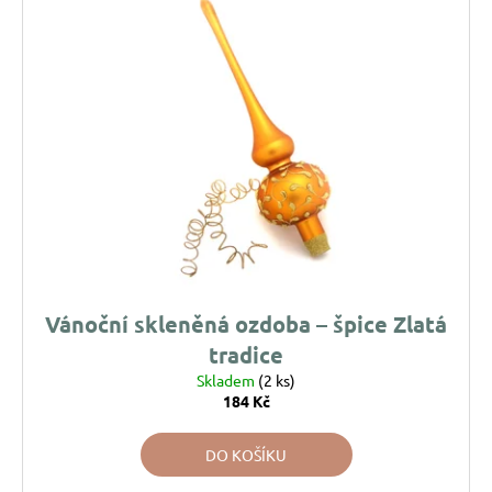
u
j
e
m
e
PEŘÍČKA
NA
SKŘIPCI
HAN
DESIGN
58
Kč
Vánoční skleněná ozdoba – špice Zlatá
tradice
Skladem
(2 ks)
184 Kč
DO KOŠÍKU