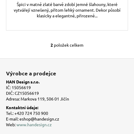
Špici v matně zlaté barvě zdobí jemné šlahouny, které
vytvářejí vznešený, přitom lehký ornament. Dekor působí
klasicky a elegantně, přirozeně...
2
položek celkem
O
v
l
Z
á
á
Výrobce a prodejce
d
p
a
HAN Design s.r.o.
a
c
IČ: 15056619
t
í
DIČ: CZ15056619
Adresa: Markova 119, 506 01 Jičín
í
p
r
Kontaktní údaje:
v
Tel.: +420 724 750 900
E-mail: eshop@handesign.cz
k
Web:
www.handesign.cz
y
v