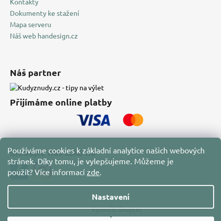
Kontakty
Dokumenty ke stažení
Mapa serveru
Náš web handesign.cz
Náš partner
Přijímáme online platby
Používáme cookies k základní analytice našich webových
Sledujte nás také na
stránek. Díky tomu, je vylepšujeme. Můžeme je
použít?
Více informací
zde
.
Nastavení
Vytvořil Shoptet