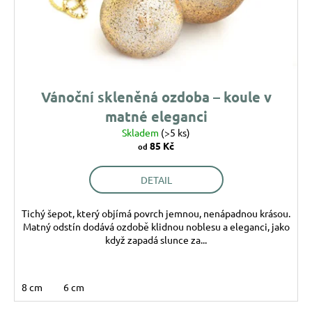
o
ů
a
d
j
u
í
k
t
t
?
ů
Vánoční skleněná ozdoba – koule v
matné eleganci
Skladem
(>5 ks)
85 Kč
od
HLEDAT
DETAIL
Tichý šepot, který objímá povrch jemnou, nenápadnou krásou.
D
Matný odstín dodává ozdobě klidnou noblesu a eleganci, jako
o
když zapadá slunce za...
p
o
r
8 cm
6 cm
u
č