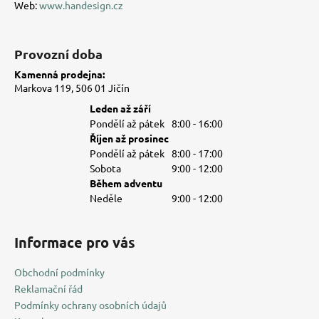
Web:
www.handesign.cz
y
v
ý
Provozní doba
p
i
Kamenná prodejna:
s
Markova 119, 506 01 Jičín
u
Leden až září
Pondělí až pátek
8:00 - 16:00
Říjen až prosinec
Pondělí až pátek
8:00 - 17:00
Sobota
9:00 - 12:00
Během adventu
Neděle
9:00 - 12:00
Informace pro vás
Obchodní podmínky
Reklamační řád
Podmínky ochrany osobních údajů