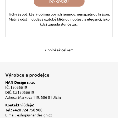
DO KOŠÍKU
Tichý šepot, který objímá povrch jemnou, nenápadnou krásou.
Matný odstín dodává ozdobě klidnou noblesu a eleganci, jako
když zapadá slunce za...
2
položek celkem
O
v
l
Z
á
á
Výrobce a prodejce
d
p
a
HAN Design s.r.o.
a
c
IČ: 15056619
t
í
DIČ: CZ15056619
Adresa: Markova 119, 506 01 Jičín
í
p
r
Kontaktní údaje:
v
Tel.: +420 724 750 900
E-mail: eshop@handesign.cz
k