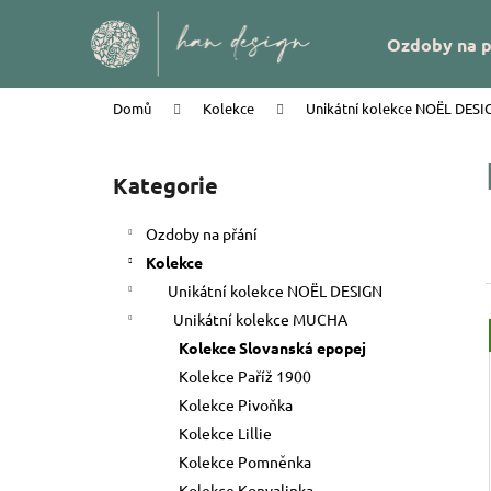
K
Přejít
na
o
Zpět
Zpět
Ozdoby na p
obsah
š
do
do
í
obchodu
obchodu
Domů
Kolekce
Unikátní kolekce NOËL DESI
k
P
o
Kategorie
Přeskočit
s
kategorie
t
Ozdoby na přání
r
Kolekce
a
Unikátní kolekce NOËL DESIGN
n
Unikátní kolekce MUCHA
n
Kolekce Slovanská epopej
í
Kolekce Paříž 1900
p
Kolekce Pivoňka
a
Kolekce Lillie
PEŘÍČKA NA SKŘIPCI HAN DESIGN
n
Kolekce Pomněnka
e
58 Kč
Kolekce Konvalinka