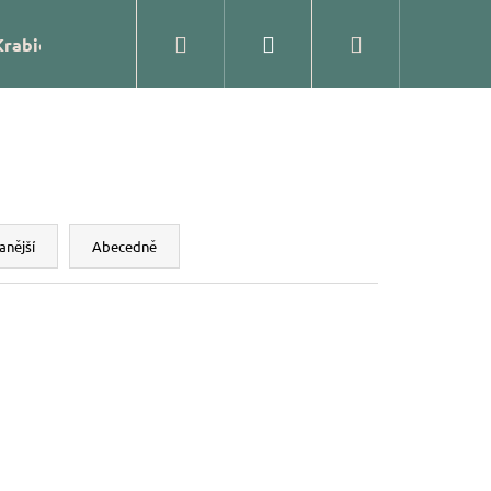
Hledat
Přihlášení
Nákupní
Krabičky
Prodejna
Kontakty
Blog
Značk
košík
anější
Abecedně
ĚNÁ OZDOBA – KOULE