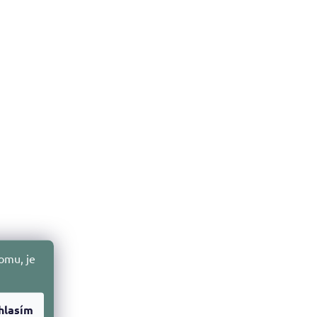
omu, je
hlasím