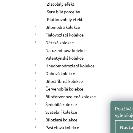
Zlatobílý efekt
Sytě bílý porcelán
Platinovobílý efekt
Bílomodrá kolekce
Fialovozlatá kolekce
Dětská kolekce
Narozeninová kolekce
Valentýnská kolekce
Hnědomodrozlatá kolekce
Duhová kolekce
Bílostříbrná kolekce
Červenobílá kolekce
Bíločervenozelená kolekce
Šedobílá kolekce
Používám
Svatební kolekce
vylepšu
Bílozlatá kolekce
Nasta
Pastelová kolekce