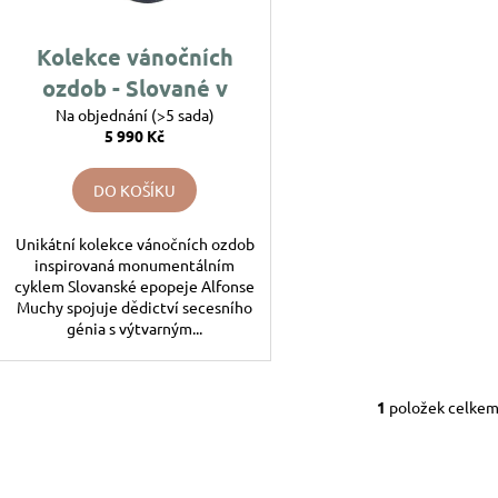
194 Kč
144 Kč
u
o
k
d
Kolekce vánočních
t
u
ozdob - Slované v
ů
k
Na objednání
pravlasti
(>5 sada)
t
5 990 Kč
ů
DO KOŠÍKU
Unikátní kolekce vánočních ozdob
inspirovaná monumentálním
cyklem Slovanské epopeje Alfonse
Muchy spojuje dědictví secesního
génia s výtvarným...
1
položek celke
O
v
l
á